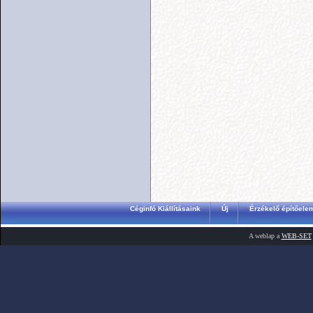
Céginfó Kiállításaink
Új
Érzékelő építőele
A weblap a
WEB-SET