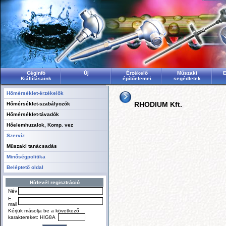
Céginfó
Új
Érzékelő
Műszaki
E
Kiállításaink
építőelemei
segédletek
Hőmérséklet-érzékelők
RHODIUM Kft.
Hőmérséklet-szabályozók
Hőmérséklet-távadók
Hőelemhuzalok, Komp. vez
Szervíz
Műszaki tanácsadás
Minőségpolitika
Beléptető oldal
Hírlevél regisztráció
Név
E-
mail
Kérjük másolja be a következő
karaktereket:
HIG8A