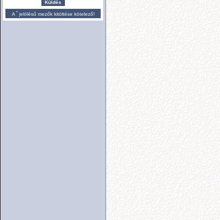
Küldés
*
A
jelölésű mezők kitöltése kötelező!